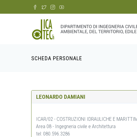
Skip
to
main
content
SCHEDA PERSONALE
Breadcrumb
LEONARDO DAMIANI
ICAR/02 - COSTRUZIONI IDRAULICHE E MARITTI
Area 08 - Ingegneria civile e Architettura
tel: 080.596.3286