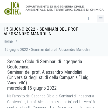
Skip
to
main
content
15 GIUGNO 2022 - SEMINARI DEL PROF.
Breadcrumb
ALESSANDRO MANDOLINI
Home
/
15 giugno 2022 - Seminari del prof. Alessandro Mandolini
Secondo Ciclo di Seminari di Ingegneria
Geotecnica.
Seminari del prof. Alessandro Mandolini
(Università degli studi della Campania “Luigi
Vanvitelli")
mercoledì 15 giugno 2022
Nell’ambito del Secondo Ciclo di Seminari di Ingegneria
Geotecnica, il prof. Alessandro Mandolini, dell’Università
degli Studi della Campania ‘Luigi Vanvitelli’, terrà presso il