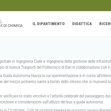
IL DIPARTIMENTO
DIDATTICA
RICER
istrale in Ingegneria Civile e Ingegneria della gestione delle infrastr
ppo di ricerca Trasporti del Politecnico di Bari in collaborazione con i
us a Guida Autonoma Navya la cui sperimentazione è in corso all’inter
ecniche del mezzo potranno sarire a bordo dello stesso che si muoverà
er verificare lo stato emotivo e l’attività celebrale del passeggero du
ercezione e considerazioni sull’utilizzo del bus a guida autonoma.
o al 15 ottobre. Tutti gli studenti interessati possono recarsi liberam