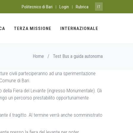
Politecnico di Bari
Login
Rubrica
|
|
IT
CA
TERZA MISSIONE
INTERNAZIONALE
Home
/
Test Bus a guida autonoma
utture civili parteciperanno ad una sperimentazione
l Comune di Bari.
no della Fiera del Levante (ingresso Monumentale). Gli
 lungo un percorso prestabilito opportunamente
rante il tragitto. Al termine verrà anche somministrato
ente presso la fiera del levante per poter