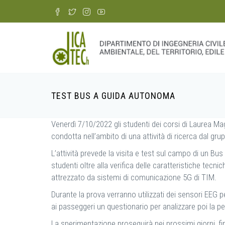
Skip
to
main
content
TEST BUS A GUIDA AUTONOMA
Breadcrumb
Venerdì 7/10/2022 gli studenti dei corsi di Laurea Mag
condotta nell’ambito di una attività di ricerca dal gru
L’attività prevede la visita e test sul campo di un B
studenti oltre alla verifica delle caratteristiche t
attrezzato da sistemi di comunicazione 5G di TIM.
Durante la prova verranno utilizzati dei sensori EEG p
ai passeggeri un questionario per analizzare poi la p
La sperimentazione proseguirà nei prossimi giorni, fin