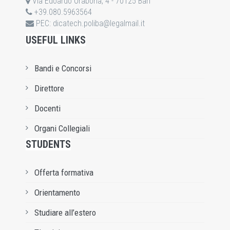
Via Edoardo Orabona, 4 - 70125 Bari
+39.080.5963564
PEC:
dicatech.poliba@legalmail.it
USEFUL LINKS
Bandi e Concorsi
Direttore
Docenti
Organi Collegiali
STUDENTS
Offerta formativa
Orientamento
Studiare all’estero