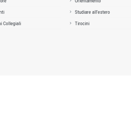
tore
Orientamento
ti
Studiare all’estero
i Collegiali
Tirocini