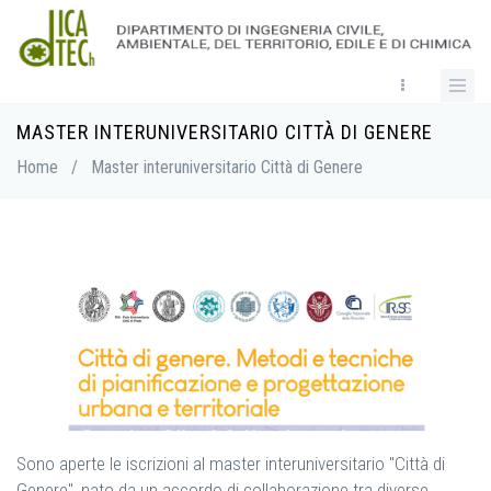
Skip
to
main
content
MASTER INTERUNIVERSITARIO CITTÀ DI GENERE
Breadcrumb
Home
/
Master interuniversitario Città di Genere
Sono aperte le iscrizioni al master interuniversitario "Città di
Genere", nato da un accordo di collaborazione tra diverse