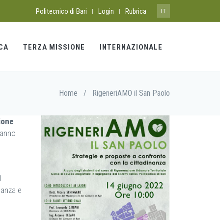
Politecnico di Bari
Login
Rubrica
|
|
IT
CA
TERZA MISSIONE
INTERNAZIONALE
Home
/
RigeneriAMO il San Paolo
ione
 hanno
l
nanza e