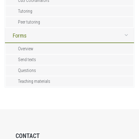
CdS Coordinators
Tutoring
Peer tutoring
Forms
Overview
Send texts
Questions
Teaching materials
CONTACT