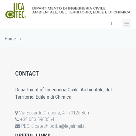
Skip
to
main
content
Breadcrumb
Home
/
CONTACT
Department of Ingegneria Civile, Ambientale, del
Territorio, Edile e di Chimica
Via Edoardo Orabona, 4 - 70125 Bari
+39.080.5963564
PEC:
dicatech.poliba@legalmail.it