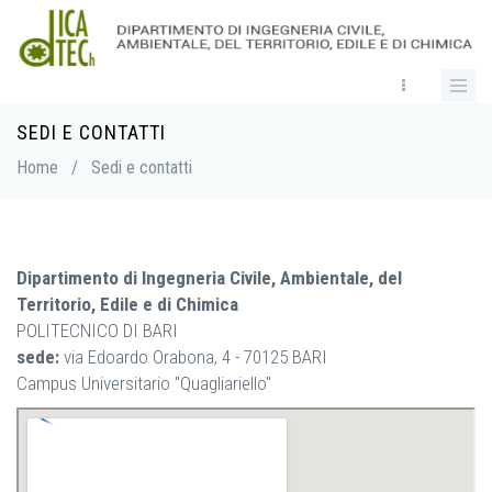
Skip
to
main
content
SEDI E CONTATTI
Breadcrumb
Home
/
Sedi e contatti
Dipartimento di Ingegneria Civile, Ambientale, del
Territorio, Edile e di Chimica
POLITECNICO DI BARI
sede:
via Edoardo Orabona, 4 - 70125 BARI
Campus Universitario "Quagliariello"