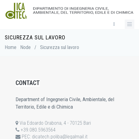
Skip
to
main
content
SICUREZZA SUL LAVORO
Breadcrumb
Home
Node
/
Sicurezza sul lavoro
CONTACT
Department of Ingegneria Civile, Ambientale, del
Territorio, Edile e di Chimica
Via Edoardo Orabona, 4 - 70125 Bari
+39.080.5963564
PEC:
dicatech.poliba@legalmail.it