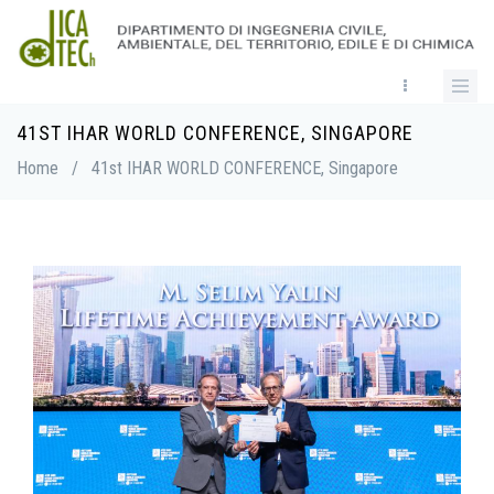
Skip
to
main
content
41ST IHAR WORLD CONFERENCE, SINGAPORE
Breadcrumb
Home
/
41st IHAR WORLD CONFERENCE, Singapore