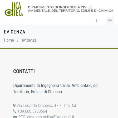
Skip
to
main
content
EVIDENZA
Breadcrumb
Home
/
evidenza
CONTATTI
Dipartimento di Ingegneria Civile, Ambientale, del
Territorio, Edile e di Chimica
Via Edoardo Orabona, 4 - 70125 Bari
+39.080.5963564
PEC:
dicatech.poliba@legalmail.it