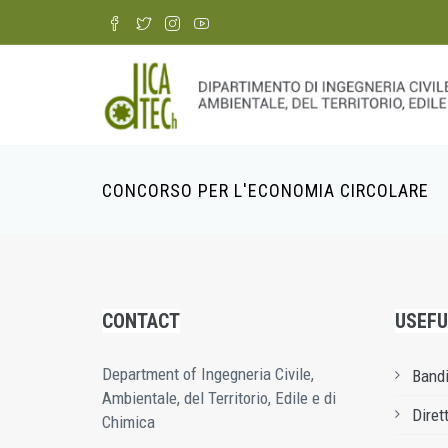
Skip
to
main
content
CONCORSO PER L'ECONOMIA CIRCOLARE
Breadcrumb
CONTACT
USEFU
Department of Ingegneria Civile,
Bandi
Ambientale, del Territorio, Edile e di
Diret
Chimica