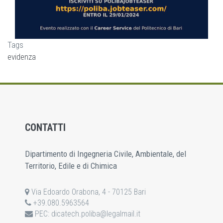
Tags
evidenza
CONTATTI
Dipartimento di Ingegneria Civile, Ambientale, del
Territorio, Edile e di Chimica
Via Edoardo Orabona, 4 - 70125 Bari
+39.080.5963564
PEC:
dicatech.poliba@legalmail.it