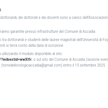
A
i dottorandi, dei dottorati e dei docenti sono a carico dell’Associazio
aranno garantite presso infrastrutture del Comune di Accadia.
 dottorandi e studenti delle lauree magistrali dell’Università di Fo
nti si terrà conto della data di iscrizione.
ilizzando il modulo disponibile al sito
/?mibextid=wwXIfr
, o sul sito del Comune di Accadia (sezione event
 (
torredellorologioaccadia@gmail.com
) entro il 15 settembre 2025.