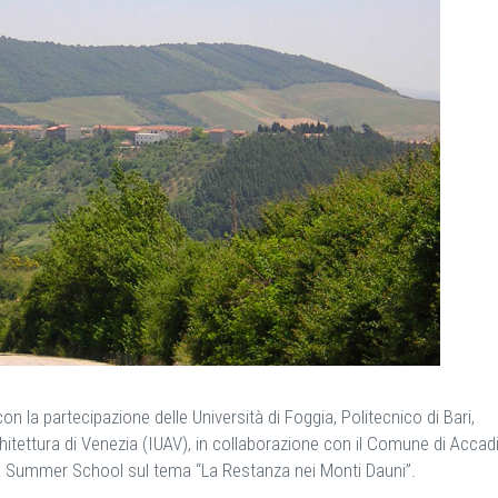
on la partecipazione delle Università di Foggia, Politecnico di Bari,
rchitettura di Venezia (IUAV), in collaborazione con il Comune di Accadi
na Summer School sul tema “La Restanza nei Monti Dauni”.