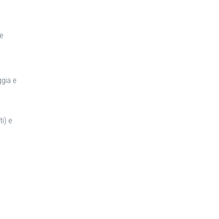
ne
ggia e
i) e