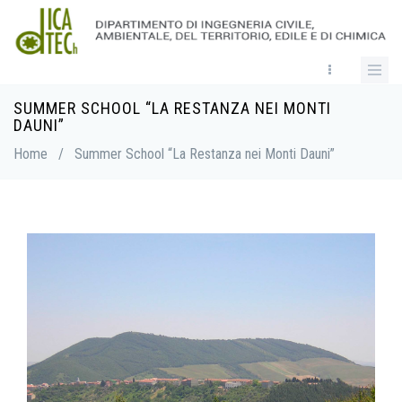
Skip
to
main
content
SUMMER SCHOOL “LA RESTANZA NEI MONTI
Breadcrumb
DAUNI”
Home
/
Summer School “La Restanza nei Monti Dauni”